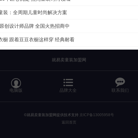
童装：全周期儿童时尚解决方案
 原创设计师品牌 全国火热招商中
衣橱 跟着豆豆衣橱这样穿 经典耐看
就易卖童装加盟网


电脑版
品牌大全
联系我们
©就易卖童装加盟网提供技术支持
京ICP备13005958号
返回首页