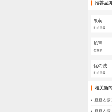
推荐品
果萌
时尚童装
旭宝
婴童装
优の诚
时尚童装
相关新
豆豆衣橱
豆豆衣橱