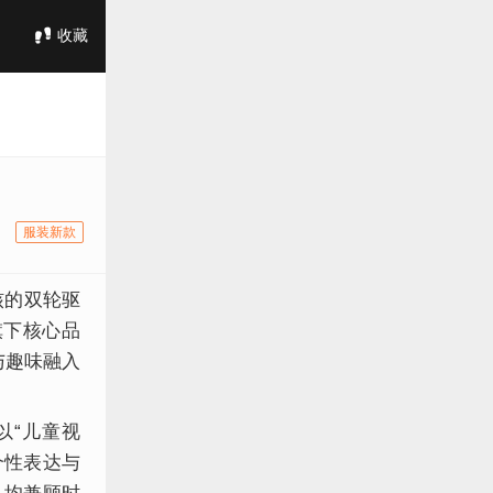
收藏
服装新款
核的双轮驱
旗下核心品
与趣味融入
“儿童视
个性表达与