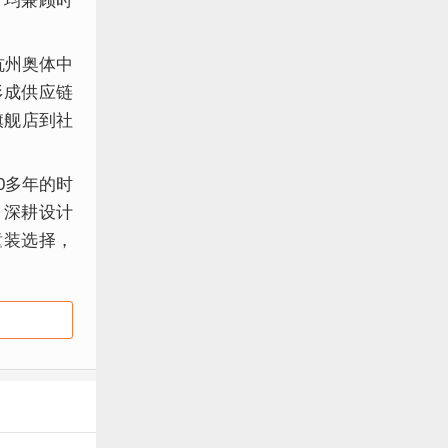
，均兼顾时
杭州奥体中
形成供应链
旗舰店到社
0多年的时
，深耕设计
童装选择，