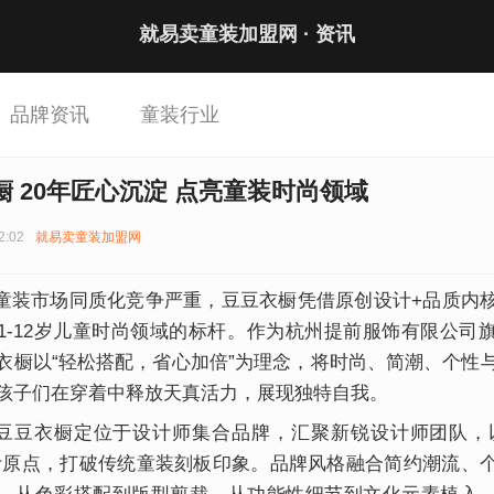
就易卖童装加盟网 ·
资讯
品牌资讯
童装行业
橱 20年匠心沉淀 点亮童装时尚领域
2:02
就易卖童装加盟网
市场同质化竞争严重，豆豆衣橱凭借原创设计+品质内
1-12岁儿童时尚领域的标杆。作为杭州提前服饰有限公司
衣橱以“轻松搭配，省心加倍”为理念，将时尚、简潮、个性
孩子们在穿着中释放天真活力，展现独特自我。
衣橱定位于设计师集合品牌，汇聚新锐设计师团队，以
计原点，打破传统童装刻板印象。品牌风格融合简约潮流、