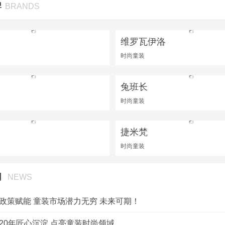
牌
BRANDS
维罗瓦伊洛
时尚童装
兔班长
时尚童装
捷米梵
时尚童装
闻
NEWS
 政策赋能 童装市场潜力无穷 未来可期！
 20年匠心沉淀 点亮童装时尚领域